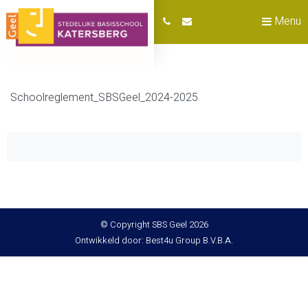
Menu
Schoolreglement_SBSGeel_2024-2025
© Copyright SBS Geel 2026
Ontwikkeld door: Best4u Group B.V.B.A.