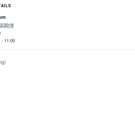
TAILS
um:
12/2018
:
 - 11:00
ng)