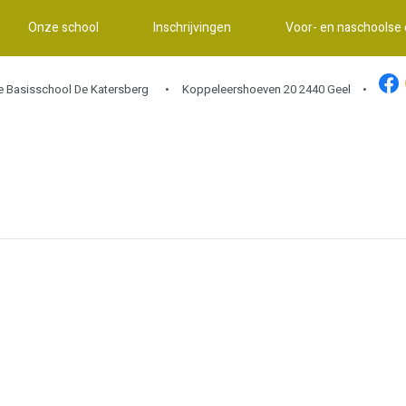
Onze school
Inschrijvingen
Voor- en naschoolse
ke Basisschool De Katersberg
Koppeleershoeven 20 2440 Geel •