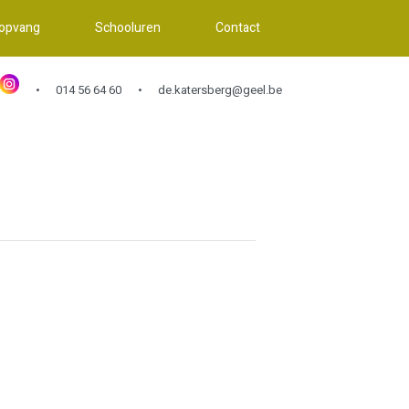
 opvang
Schooluren
Contact
014 56 64 60
de.katersberg@geel.be