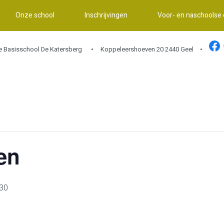
Onze school
Inschrijvingen
Voor- en naschoolse
ke Basisschool De Katersberg
Koppeleershoeven 20 2440 Geel •
en
30