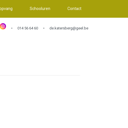
 opvang
Schooluren
Contact
014 56 64 60
de.katersberg@geel.be