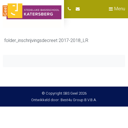
Menu
folder_inschrijvingsdecreet 2017-2018_LR
© Copyright SBS Geel 2026
Ontwikkeld door: Best4u Group B.V.B.A.