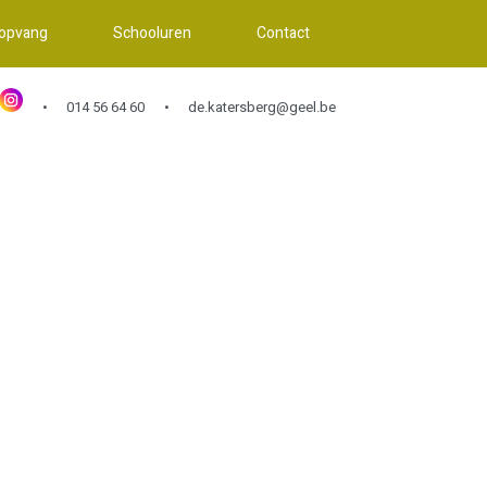
 opvang
Schooluren
Contact
014 56 64 60
de.katersberg@geel.be