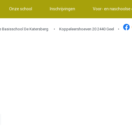
Onze school
Inschrijvingen
Voor- en naschoolse
ke Basisschool De Katersberg
Koppeleershoeven 20 2440 Geel •